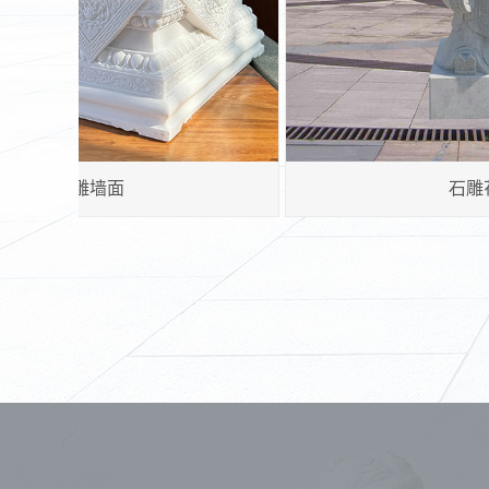
寺庙石雕神兽