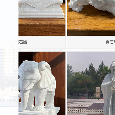
镂空透雕屏风