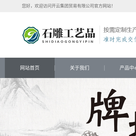
开
您好，欢迎访问开云集团贸易有限公司官方网站！
云
集
团
贸
易
有
限
公
司
-
网站首页
关于我们
产品中
专
业
石
雕
工
艺
品
生
产
厂
家