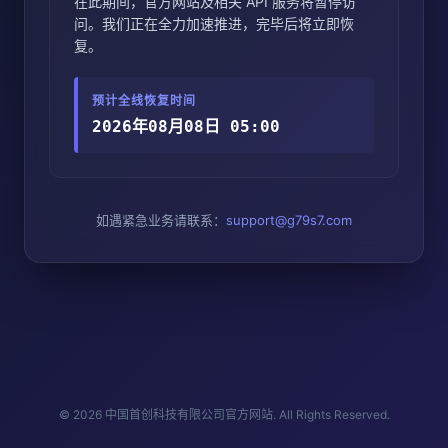
在此期间，官方网站及相关 API 服务将暂停访
问。我们正在全力加速推进，完毕后将立即恢
复。
预计全线恢复时间
2026年08月08日 05:00
如遇紧急业务请联系：
support@g79s7.com
© 2026 中国首创科技有限公司官方网站. All Rights Reserved.