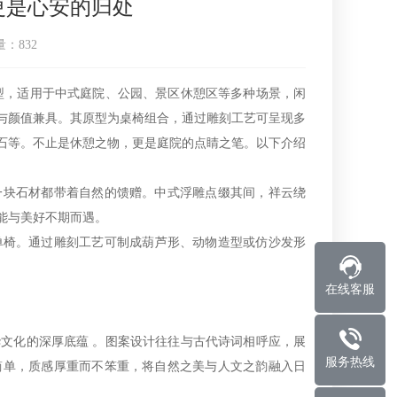
更是心安的归处
量：
832
型，适用于中式庭院、公园、景区休憩区等多种场景，闲
与颜值兼具。其原型为桌椅组合，通过雕刻工艺可呈现多
石等。不止是休憩之物，更是庭院的点睛之笔。以下介绍
块石材都带着自然的馈赠。中式浮雕点缀其间，祥云绕
能与美好不期而遇。
单椅。通过雕刻工艺可制成葫芦形、动物造型或仿沙发形
在线客服
文化的深厚底蕴 。图案设计往往与古代诗词相呼应，展
服务热线
简单，质感厚重而不笨重，将自然之美与人文之韵融入日