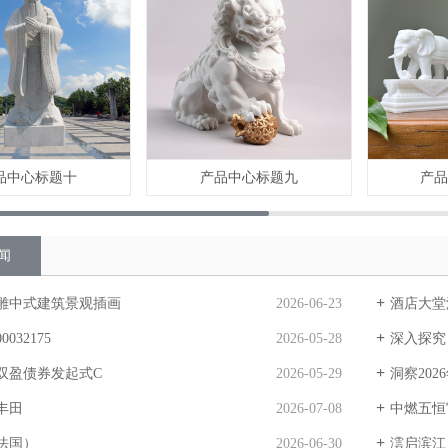
品中心标题十
产品中心标题九
产
闻
雕中式建筑景观插画
2026-06-23
酒店大堂浮雕
032175
2026-05-28
深入探究
双盈债券发起式C
2026-05-29
洞察202
丰田
2026-07-08
中燃五恒官方营销中心
法国）
2026-06-30
澐启滨江（营销中心