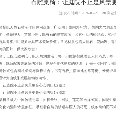
石雕桌椅：让庭院不止是风景
发布时间：2026-05-21
浏览
以‌天然石材制作的休闲设施，广泛用于室内外环境 。简约大气的造
坐，煮茶聊天、赏景小憩，既有石的厚重质感，又有生活的松弛感，实用
既具备实用功能又兼具艺术装饰价值，常见材质包括大理石、花岗岩、青
椅的图片，供大家欣赏！
以匠心致初心，以天然润生活，每一刀雕刻都藏着匠人的巧思，每一
香，既适配古典庭院的雅致，也契合现代别墅的格调，让每一次闲坐，都
式包含‌圆柱坐凳与圆板组合‌，另有石板拼接而成的靠背椅、长椅或
设计为曲线形或雕刻动物装饰 。‌
常融入中国传统元素，如‌祥云纹、回纹、莲花‌等吉祥图案，体现中华
文化内涵和诗意象征。承载着自然的馈赠与匠人的巧思，线条简约而不