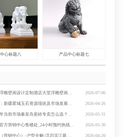
品中心标题八
产品中心标题七
产品
壁画设计定制酒店大堂浮雕壁画的建设往往是一个点“睛”版
2026-07-06
：新疆霍城玉石资源现状及市场发展全解析
2026-04-26
6年当前市场秦皇岛瓷砖专卖怎么选？这份专业指南
2026-05-31
售楼处_24小时预约热线中燃五恒楼盘容积率绿化率最新报价户型图高清实拍周边配套详情
2026-05-30
）-户型全解-澐启滨江最新房价-官方电话-楼盘详情•最新价格-户型图-容积率
2026-04-20