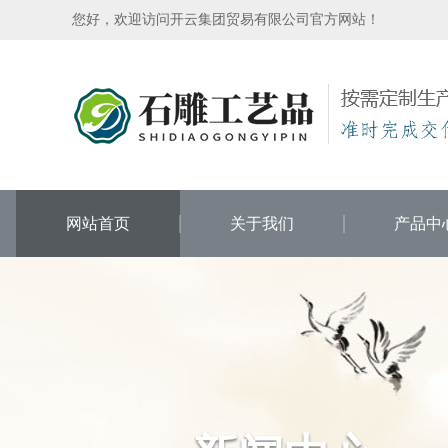
开
您好，欢迎访问开云集团贸易有限公司官方网站！
云
集
团
贸
易
有
限
公
司
-
专
业
网站首页
关于我们
产品中
石
雕
工
艺
品
生
产
厂
家