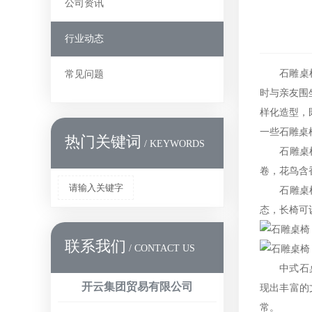
公司资讯
行业动态
石雕桌椅是
常见问题
时与亲友围
样化造型，
一些石雕桌
热门关键词
/ KEYWORDS
石雕桌椅，
卷，花鸟含
请输入关键字
石雕桌椅款
态，长椅可
联系我们
/ CONTACT US
中式石桌椅
开云集团贸易有限公司
现出丰富的
常。