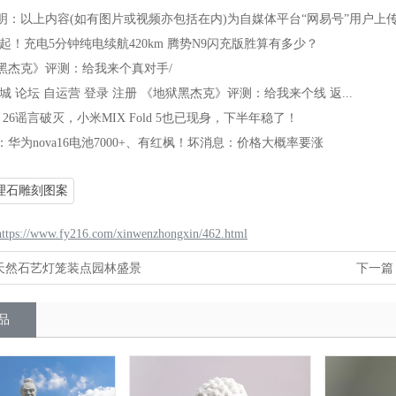
以上内容(如有图片或视频亦包括在内)为自媒体平台“网易号”用户上
起！充电5分钟纯电续航420km 腾势N9闪充版胜算有多少？
克》评测：给我来个真对手/
论坛 自运营 登录 注册 《地狱黑杰克》评测：给我来个线 返...
6谣言破灭，小米MIX Fold 5也已现身，下半年稳了！
为nova16电池7000+、有红枫！坏消息：价格大概率要涨
理石雕刻图案
https://www.fy216.com/xinwenzhongxin/462.html
天然石艺灯笼装点园林盛景
下一篇
品