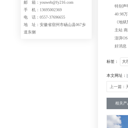
邮 箱：youweb@fy216.com
特别声明：
手 机：13695002369
40.98万
电 话：0557-37696655
《地狱黑杰
地 址：安徽省宿州市砀山县067乡
主站 商城 
道东侧
澎湃OS 2
好消息：华
标签：
大
本文网址：
上一篇：
相关产