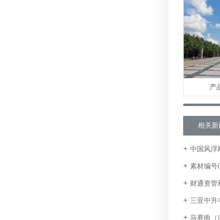
产
相关新
中国风浮
素材编号00
财通资管
三亚中升
马赛曲（